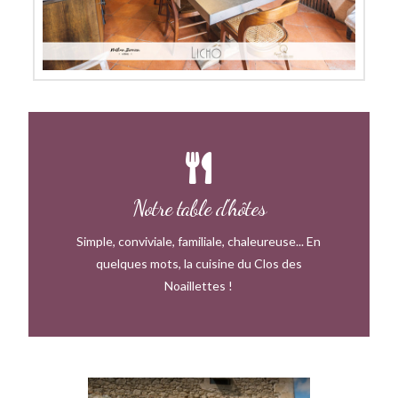
Contactez-nous
Notre table d'hôtes
Vous souhaitez vous joindre à nous ?
Simple, conviviale, familiale, chaleureuse... En
Notre table d'hôtes
quelques mots, la cuisine du Clos des
Noaillettes !